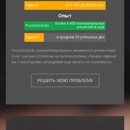
Адвокат
от 1 000 до 20 000 грн.
Опыт
более 5 000 положительных
PozovDoSudu
решений в суде
Адвокат
в среднем 50 успешных дел
PozovDoSudu специализированно занимается алиментами,
у нас они уже отлажены на тысячах разных случаев. Адвокат
же с некоторыми ситуациями еще просто не сталкивался.
РЕШИТЬ МОЮ ПРОБЛЕМУ