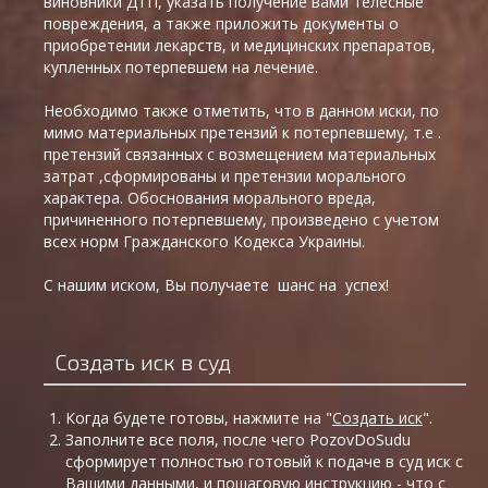
виновники ДТП, указать получение вами телесные
повреждения, а также приложить документы о
приобретении лекарств, и медицинских препаратов,
купленных потерпевшем на лечение.
Необходимо также отметить, что в данном иски, по
мимо материальных претензий к потерпевшему, т.е .
претензий связанных с возмещением материальных
затрат ,сформированы и претензии морального
характера. Обоснования морального вреда,
причиненного потерпевшему, произведено с учетом
всех норм Гражданского Кодекса Украины.
С нашим иском, Вы получаете шанс на успех!
Создать иск в суд
Когда будете готовы, нажмите на "
Создать иск
".
Заполните все поля, после чего PozovDoSudu
сформирует полностью готовый к подаче в суд иск с
Вашими данными, и пошаговую инструкцию - что с