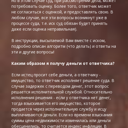
но в этом случае суд, при рассмотрении дела, может
потребовать оценку. Более того, ответчик может
не согласиться с оценкой, и предоставлять свою. В
любом случае, все эти вопросы возникнут уже в
процессе суда, т.е. иск суд обязан будет принять
даже если оценка неправильная).
В инструкции, высылаемой Вам вместе с иском,
подробно описан алгоритм (что делать) и ответы на
эти и другие вопросы!
Каким образом я получу деньги от ответчика?
Если истец просит себе деньги, а ответчику -
имущество, то ответчик исполняет решение суда. В
случае задержек с переводом денег, этот вопрос
решается исполнительной службой. Относительно
исполнения решения - если у ответчика нет денег,
тогда взыскивается его имущество, которое
продается через исполнительную службу и исцу
выплачиваются деньги. Если ко времени взыскания
суммы цена недвижимости изменилась или деньги
обесценились, то считается индекс инфляции. В