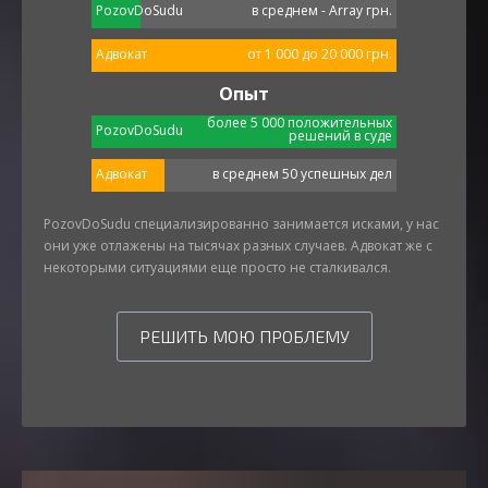
PozovDoSudu
в среднем - Array грн.
Адвокат
от 1 000 до 20 000 грн.
Опыт
более 5 000 положительных
PozovDoSudu
решений в суде
Адвокат
в среднем 50 успешных дел
PozovDoSudu специализированно занимается исками, у нас
они уже отлажены на тысячах разных случаев. Адвокат же с
некоторыми ситуациями еще просто не сталкивался.
РЕШИТЬ МОЮ ПРОБЛЕМУ