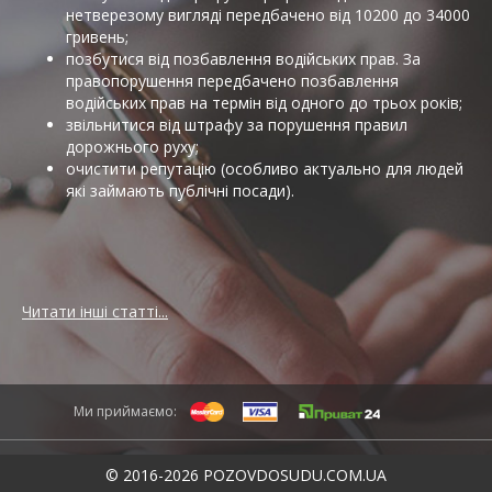
нетверезому вигляді передбачено від 10200 до 34000
гривень;
позбутися від позбавлення водійських прав. За
правопорушення передбачено позбавлення
водійських прав на термін від одного до трьох років;
звільнитися від штрафу за порушення правил
дорожнього руху;
очистити репутацію (особливо актуально для людей
які займають публічні посади).
Читати інші статті...
Ми приймаємо:
© 2016-2026 POZOVDOSUDU.COM.UA