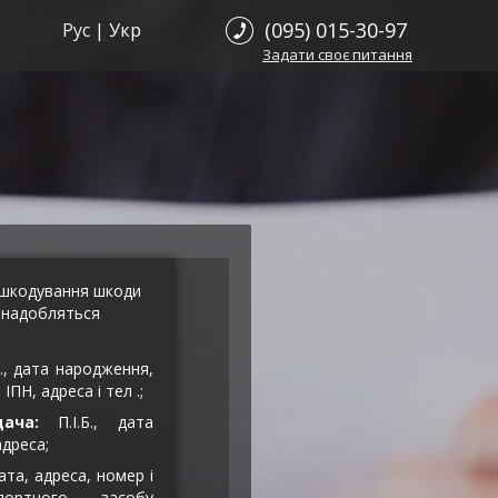
(095) 015-30-97
Рус
|
Укр
Задати
своє
питання
дшкодування шкоди
знадобляться
Б., дата народження,
ІПН, адреса і тел .;
ача:
П.І.Б., дата
дреса;
та, адреса, номер і
портного засобу