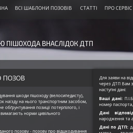
ВНА
ВСІ ШАБЛОНИ ПОЗОВІВ
СТАТТІ
ПРО СЕРВІС
Ю ПІШОХОДА ВНАСЛІДОК ДТП
О ПОЗОВ
Для заяви на ві
через ДТП Вам 
наступні дані:
ування шкоди пішоходу (велосипедисту),
Ваші дані:
П.І.
док наїзду на нього транспортним засобом,
номер паспорта, 
е обґрунтування позиції потерпілого, і
Дані відповід
о вимагають норми цивільного
народження та а
Дані по ДТП:
да
даного позову - позову про відшкодування
марка транс