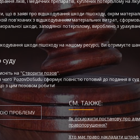
ання ліків, і медичних препаратів, куплених потерпілому на ліку
и, що в заяві про відшкодування шкоди пішоходу, окрім матеріал
нзій пов'язаних з відшкодуванням матеріальних витрат, сформова
моральної шкоди, заподіяної потерпілому, вироблено з урахуван
одування шкоди пішоходу на нашому ресурсі, Ви отримуєте шанс
 суду
исніть на "
Створити позов
".
сля чого PozovDoSudu сформує повністю готовий до подання в суд
 що з цим позовом робити!
СМ. ТАКЖЕ:
МОЮ ПРОБЛЕМУ
Як оскаржити постанову про адм
правопорушення?
Хто має право накладати штраф 