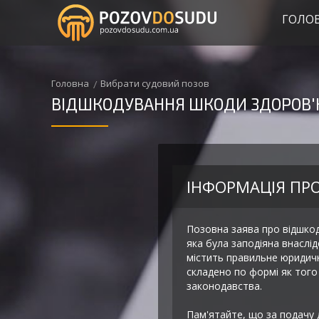
ГОЛО
Головна
Вибрати судовий позов
ВІДШКОДУВАННЯ ШКОДИ ЗДОРОВ'
ІНФОРМАЦІЯ ПР
Позовна заява про відшкод
яка була заподіяна внаслі
містить правильне юридичн
складено по формі як тог
законодавства.
Пам'ятайте, що за подачу 