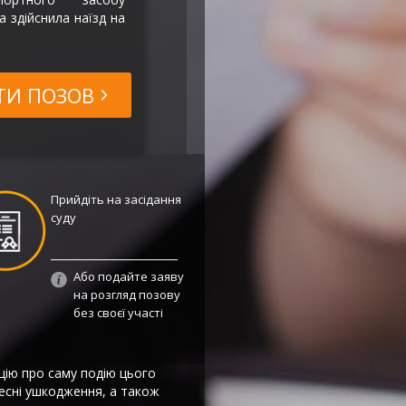
а здійснила наїзд на
ТИ ПОЗОВ
Прийдіть на засідання
суду
Або подайте заяву
на розгляд позову
без своєї участі
цію про саму подію цього
лесні ушкодження, а також