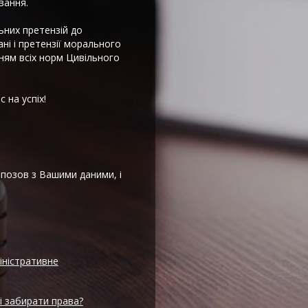
вання.
ьних претензій до
ні і претензії морального
ням всіх норм Цивільного
 на успіх!
 позов з Вашими даними, і
іністративне
і забирати права?