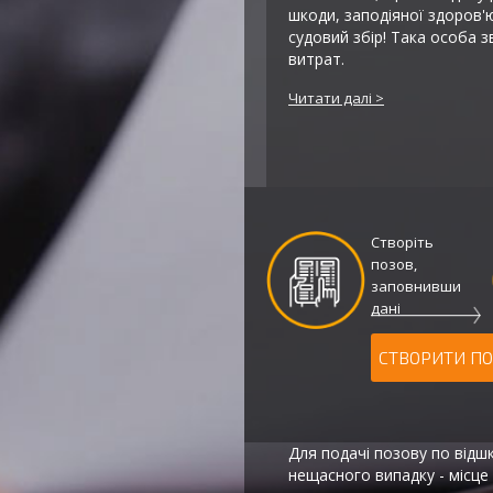
шкоди, заподіяної здоров'
судовий збір! Така особа з
витрат.
Читати далі
Створіть
позов,
заповнивши
дані
СТВОРИТИ ПО
Для подачі позову по від
нещасного випадку - місце 