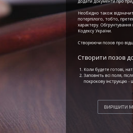
додати документи про придб
Необхідно також відзначит
потерпілого, тобто, прете
характеру. Обгрунтування 
Кодексу України.
Створюючи позов про відшк
Створити позов до
Коли будете готові, нат
Заповніть всі поля, пі
покрокову інструкцію -
ВИРІШИТИ 